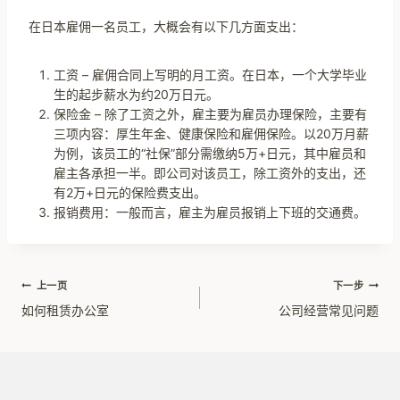
在日本雇佣一名员工，大概会有以下几方面支出：
工资 – 雇佣合同上写明的月工资。在日本，一个大学毕业
生的起步薪水为约20万日元。
保险金 – 除了工资之外，雇主要为雇员办理保险，主要有
三项内容：厚生年金、健康保险和雇佣保险。以20万月薪
为例，该员工的“社保”部分需缴纳5万+日元，其中雇员和
雇主各承担一半。即公司对该员工，除工资外的支出，还
有2万+日元的保险费支出。
报销费用：一般而言，雇主为雇员报销上下班的交通费。
文
上一页
下一步
如何租赁办公室
公司经营常见问题
章
导
航