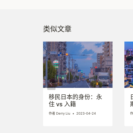
导
航
类似文章
本经营管
移民日本的身份：永
住 vs 入籍
23-04-30
作者
Derry Liu
2023-04-24