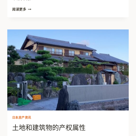
购
阅读更多
买
日
本
房
产
的
费
用
清
单
日本房产资讯
土地和建筑物的产权属性