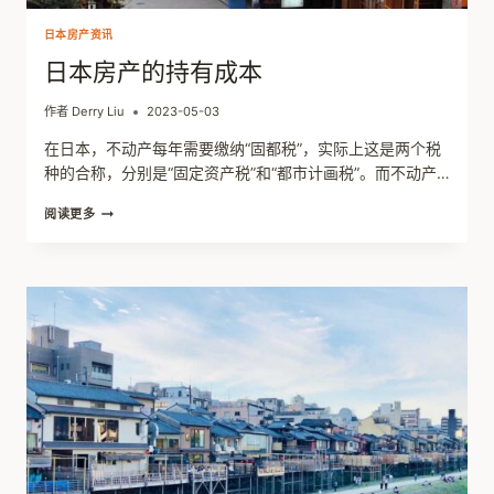
日本房产资讯
日本房产的持有成本
作者
Derry Liu
2023-05-03
在日本，不动产每年需要缴纳“固都税”，实际上这是两个税
种的合称，分别是“固定资产税”和“都市计画税”。而不动产…
日
阅读更多
本
房
产
的
持
有
成
本