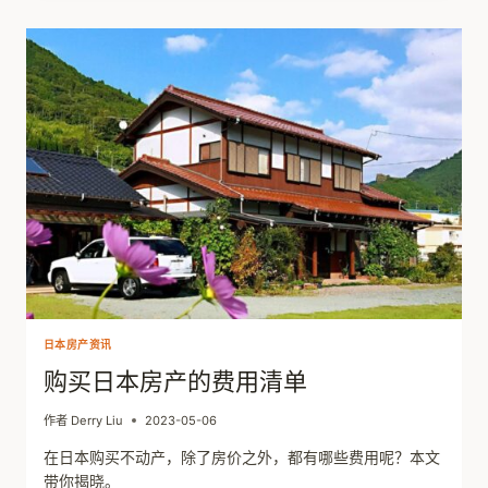
沪
一
个
房
产，
能
否
来
日
本
趟
平？
日本房产资讯
购买日本房产的费用清单
作者
Derry Liu
2023-05-06
在日本购买不动产，除了房价之外，都有哪些费用呢？本文
带你揭晓。