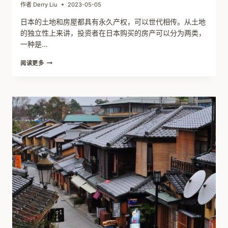
作者
Derry Liu
2023-05-05
日本的土地和房屋都具有永久产权，可以世代相传。从土地
的独立性上来讲，投资者在日本购买的房产可以分为两类，
一种是…
土
阅读更多
地
和
建
筑
物
的
产
权
属
性