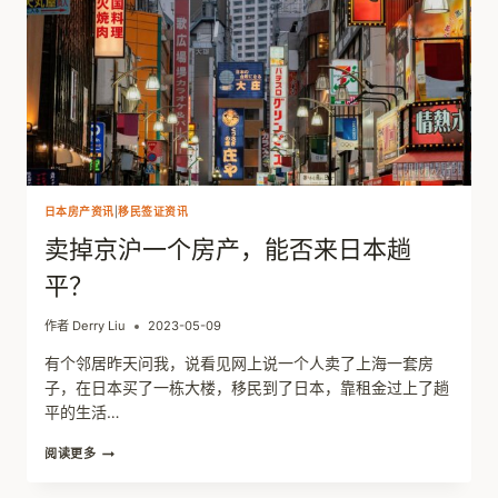
日本房产资讯
|
移民签证资讯
卖掉京沪一个房产，能否来日本趟
平？
作者
Derry Liu
2023-05-09
有个邻居昨天问我，说看见网上说一个人卖了上海一套房
子，在日本买了一栋大楼，移民到了日本，靠租金过上了趟
平的生活…
卖
阅读更多
掉
京