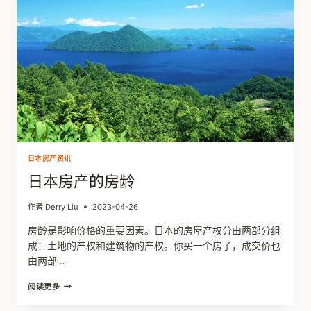
三
角：
地
段、
流
动
性
和
租
售
比
日本房产资讯
日本房产的房龄
作者
Derry Liu
2023-04-26
房龄是影响价格的重要因素。日本的房屋产权分由两部分组
成：土地的产权和建筑物的产权。你买一个房子，成交价也
由两部…
日
阅读更多
本
房