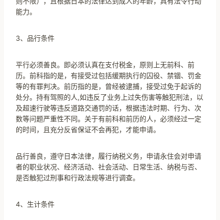
则不限），且根据日本的法律达到成人的年龄，具有法令行动
能力。
3、品行条件
平行必须善良。即必须认真在支付税金，原则上无前科、前
历。前科指的是，有接受过包括缓期执行的囚役、禁锢、罚金
等的有罪判决。前历指的是，曾经被逮捕，接受过免于起诉的
处分。持有驾照的人,如违反了业务上过失伤害等触犯刑法，以
及超速行驶等违反道路交通罚的话，根据违法时期、行为、次
数等问题严重性不同。关于有前科和前历的人，必须经过一定
的时间，且充分反省保证不会再犯，才能申请。
品行善良，遵守日本法律，履行纳税义务，申请永住会对申请
者的职业状况、经济活动、社会活动、日常生活、纳税与否、
是否触犯过刑事和行政法规等进行调查。
4、生计条件