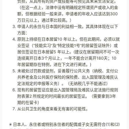
负担，从其所有的资产或技能等可预见其未来生活安定。
（在这一点上，法律中没有明确规定所谓资产或收入的金
额，但根据经验一般来讲，申请者的年收入应该达到300
万日元以上，通过率比较高。）
申请人的永住与日本国的利益相一致。其具体体现在以下
方面：
原则上持续在日本居留10 年以上。但在此期间，必须以就
业签证（“技能实习”及“特定技能1号”的居留签证除外）或
居住签证在日本居留5 年以上。(建议在居留期间不可一次
连续离开日本3个月以上，一年不能合计离开180天；10
年居留期存在特例，进在下文进行阐述。)
未被处过罚款或徒刑，妥善履行公共义务（纳税、支付公
共养老金及公共医疗保险的保险费、出入国管理及难民认
定法规定的申报等义务）。（无纳税几乎不能通过）
现有的居留签证应是出入国管理局及难民认定法施行规则
附表第2 所规定的时间最长的居留签证。（需要拿到3年
期的在留卡）
从公共卫生的角度来看无有害的可能性。
※ 日本人、永住者或特别永住者的配偶或子女无需符合(1)和(2)